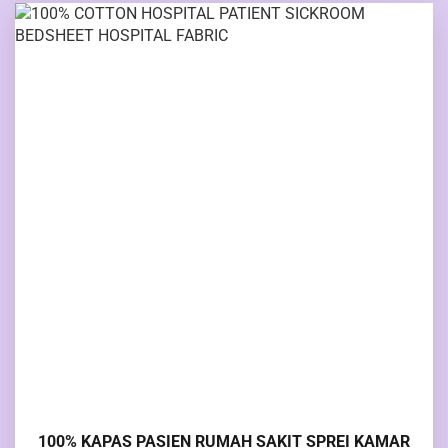
100% KAPAS PASIEN RUMAH SAKIT SPREI KAMAR