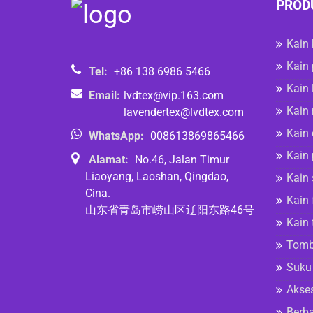
PROD
Kain
Kain 
Tel:
+86 138 6986 5466
Kain 
Email:
lvdtex@vip.163.com
Kain 
lavendertex@lvdtex.com
Kain 
WhatsApp:
008613869865466
Kain 
Alamat:
No.46, Jalan Timur
Liaoyang, Laoshan, Qingdao,
Kain 
Cina.
Kain 
山东省青岛市崂山区辽阳东路46号
Kain 
Tomb
Suku 
Akse
Berba