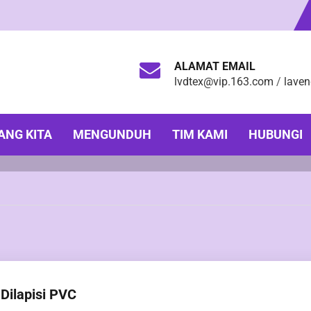
ALAMAT EMAIL
lvdtex@vip.163.com
/
lave
ANG KITA
MENGUNDUH
TIM KAMI
HUBUNGI
Dilapisi PVC