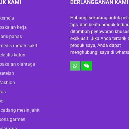
UK KAMI
BERLANGGANAN KAMI
Hubungi sekarang untuk petu
 kemeja
tips, dan berita produk terba
pakaian kerja
ditambah penawaran khusu
laris panas
eksklusif. Jika Anda tertarik
produk saya, Anda dapat
medis rumah sakit
menghubungi saya di whats
elastis katun
pakaian olahraga
setelan
fashion
tas
ol
cadang mesin jahit
soris garmen
gai kain